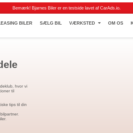
Bemærk! Bjarnes Biler er en testside lavet af CarAds.io.
LEASING BILER
SÆLG BIL
VÆRKSTED
OM OS
dele
deklub, hvor vi
ioner til
ke tips til din
bilpartner.
ler.