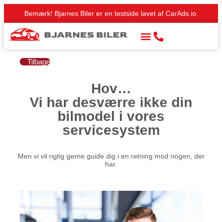
Bemærk! Bjarnes Biler er en testside lavet af CarAds.io.
Tilbage
Hov…
Vi har desværre ikke din
bilmodel i vores
servicesystem
Men vi vil rigtig gerne guide dig i en retning mod nogen, der
har.